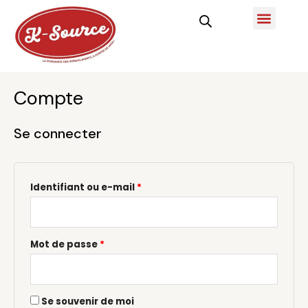
Aller
Obligatoire
Obligatoire
Menu
commande spécial
au
contenu
Compte
Se connecter
Identifiant ou e-mail
*
Mot de passe
*
Se souvenir de moi