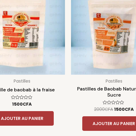
initial
était :
e
2000CFA.
Pastilles
Pastilles
Pastilles de Baobab Natu
ille de baobab à la fraise
Sucre
1500
CFA
Note
0
2000
CFA
1500
CFA
Note
sur
0
5
sur
AJOUTER AU PANIER
5
AJOUTER AU PANIER