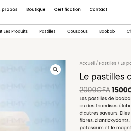
A propos
Boutique
Certification
Contact
t Les Produits
Pastilles
Couscous
Baobab
C
Le
quantité
Accueil
/
Pastilles
/ Le p
prix
de
Le pastilles
initia
Le
était 
pastilles
2000
CFA
1500
2000
de
Les pastilles de baob
baobab
ou des friandises élab
nature
d’autres saveurs. Elle
fibres, d’antioxydants,
potassium et le magné