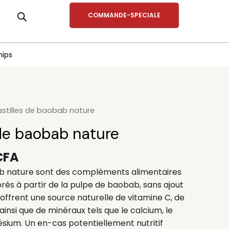
COMMANDE-SPECIALE
hips
Le
astilles de baobab nature
prix
 de baobab nature
l
actuel
:
est :
CFA
CFA.
1500CFA.
ab nature sont des compléments alimentaires
orés à partir de la pulpe de baobab, sans ajout
s offrent une source naturelle de vitamine C, de
 ainsi que de minéraux tels que le calcium, le
sium. Un en-cas potentiellement nutritif