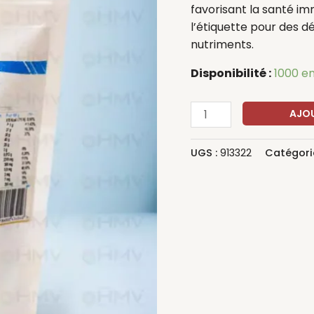
favorisant la santé immu
l’étiquette pour des dé
nutriments.
Disponibilité :
1000 e
AJOU
UGS :
913322
Catégori