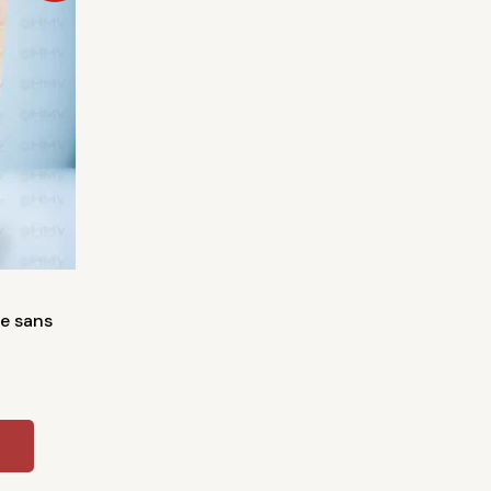
actuel
st :
1500CFA.
re sans