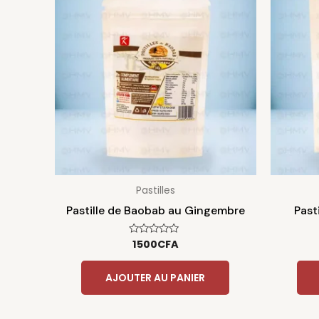
Pastilles
Pastille de Baobab au Gingembre
Past
1500
CFA
Note
0
sur
5
AJOUTER AU PANIER