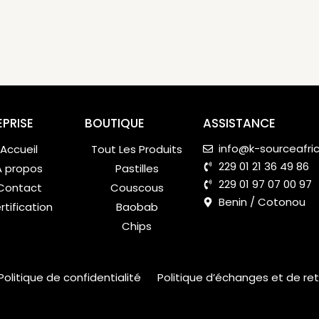
EPRISE
BOUTIQUE
ASSISTANCE
info@k-sourceafri
Accueil
Tout Les Produits
229 01 21 36 49 86
A propos
Pastilles
229 01 97 07 00 97
Contact
Couscous
Benin / Cotonou
rtification
Baobab
Chips
Politique de confidentialité
Politique d’échanges et de re